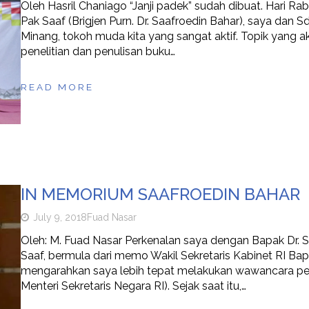
Oleh Hasril Chaniago “Janji padek” sudah dibuat. Hari Rab
Pak Saaf (Brigjen Purn. Dr. Saafroedin Bahar), saya dan Sd
Minang, tokoh muda kita yang sangat aktif. Topik yang 
penelitian dan penulisan buku…
READ MORE
IN MEMORIUM SAAFROEDIN BAHAR
July 9, 2018
Fuad Nasar
Oleh: M. Fuad Nasar Perkenalan saya dengan Bapak Dr. Saa
Saaf, bermula dari memo Wakil Sekretaris Kabinet RI Bap
mengarahkan saya lebih tepat melakukan wawancara penel
Menteri Sekretaris Negara RI). Sejak saat itu,…