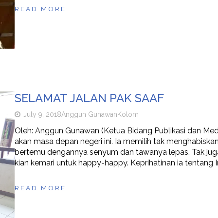
READ MORE
SELAMAT JALAN PAK SAAF
July 9, 2018
Anggun Gunawan
Kolom
Oleh: Anggun Gunawan (Ketua Bidang Publikasi dan Medi
akan masa depan negeri ini. Ia memilih tak menghabiskan
bertemu dengannya senyum dan tawanya lepas. Tak juga b
kian kemari untuk happy-happy. Keprihatinan ia tentang 
READ MORE