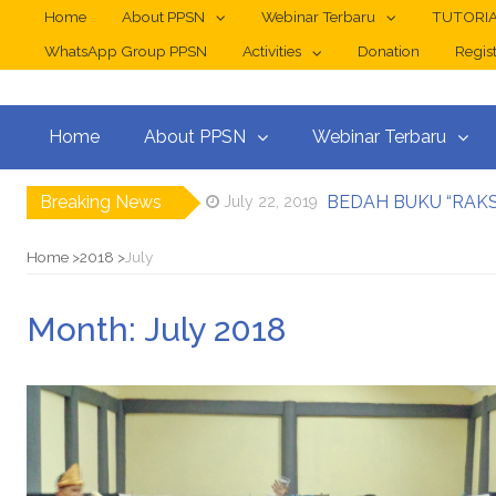
Home
About PPSN
Webinar Terbaru
TUTORI
WhatsApp Group PPSN
Activities
Donation
Regist
Home
About PPSN
Webinar Terbaru
Breaking News
BEDAH BUKU “RAKS
July 22, 2019
Halal Bi Halal PPSN
June 25, 2019
Merenungkan Kembali
June 13, 2019
Home
2018
July
PPSN Bedah Protokol
April 16, 2019
Pernyataan Sikap PP
April 11, 2019
Month:
July 2018
Diskusi “Arsitektu
August 13, 2019