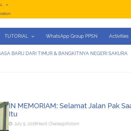
AL
ration
TUTORIAL
WhatsApp Group PPSN
Activities
ASA BARU DARI TIMUR & BANGKITNYA NEGERI SAKURA
 (Syawwal 1440 H)
 Pancasila (Opini Saafroedin Bahar)
 Krisis Indonesia
SN tentang Pilpres dan Pileg 2019
r Negara PostKolonial”
IN MEMORIAM: Selamat Jalan Pak Saa
Itu
July 9, 2018
Hasril Chaniago
Kolom